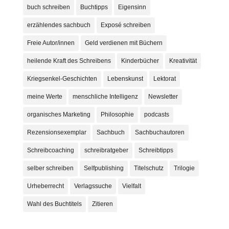
buch schreiben
Buchtipps
Eigensinn
erzählendes sachbuch
Exposé schreiben
Freie Autor/innen
Geld verdienen mit Büchern
heilende Kraft des Schreibens
Kinderbücher
Kreativität
Kriegsenkel-Geschichten
Lebenskunst
Lektorat
meine Werte
menschliche Intelligenz
Newsletter
organisches Marketing
Philosophie
podcasts
Rezensionsexemplar
Sachbuch
Sachbuchautoren
Schreibcoaching
schreibratgeber
Schreibtipps
selber schreiben
Selfpublishing
Titelschutz
Trilogie
Urheberrecht
Verlagssuche
Vielfalt
Wahl des Buchtitels
Zitieren