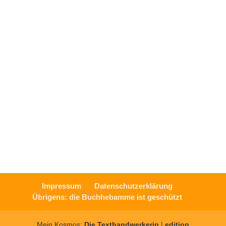
Dann gibt es einmal im Monat
exklusive Inhalte von mir.
Wir senden keinen Spam! Erfahre mehr in unserer
Datenschutzerklärung
.
Impressum
Datenschutzerklärung
Übrigens: die Buchhebamme ist geschützt
Mein Kosmos:
Die Texthandwerkerin
|
edition