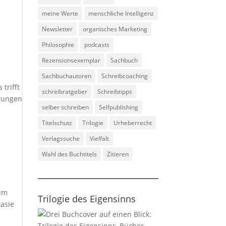
meine Werte
menschliche Intelligenz
Newsletter
organisches Marketing
Philosophie
podcasts
Rezensionsexemplar
Sachbuch
Sachbuchautoren
Schreibcoaching
trifft
schreibratgeber
Schreibtipps
erungen
selber schreiben
Selfpublishing
Titelschutz
Trilogie
Urheberrecht
Verlagssuche
Vielfalt
Wahl des Buchtitels
Zitieren
 im
Trilogie des Eigensinns
tasie