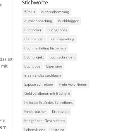
Stichworte
nd
50plus
Autorenberatung
Autorencoaching
Buchblogger
Buchcover
Buchgenres
Buchhandel
Buchmarketing
Buchmarketing historisch
Buchprojekt
buch schreiben
das ist
 mit
Buchtipps
Eigensinn
erzählendes sachbuch
Exposé schreiben
Freie Autor/innen
Geld verdienen mit Büchern
heilende Kraft des Schreibens
Kinderbücher
Kreativität
nem
Kriegsenkel-Geschichten
hern
Lebenskunst
Lektorat