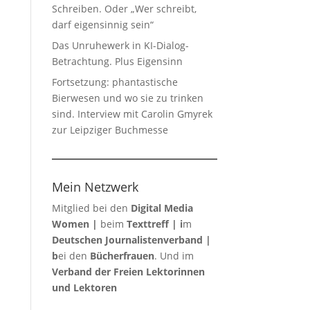
Schreiben. Oder „Wer schreibt,
darf eigensinnig sein“
Das Unruhewerk in KI-Dialog-
Betrachtung. Plus Eigensinn
Fortsetzung: phantastische
Bierwesen und wo sie zu trinken
sind. Interview mit Carolin Gmyrek
zur Leipziger Buchmesse
Mein Netzwerk
Mitglied bei den
Digital Media
Women
|
beim
Texttreff
| i
m
Deutschen Journalistenverband
|
b
ei den
Bücherfrauen
. Und im
Verband der Freien Lektorinnen
und Lektoren