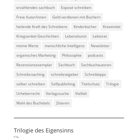
erzählendes sachbuch
Exposé schreiben
Freie Autor/innen
Geld verdienen mit Büchern
heilende Kraft des Schreibens
Kinderbücher
Kreativität
Kriegsenkel-Geschichten
Lebenskunst
Lektorat
meine Werte
menschliche Intelligenz
Newsletter
organisches Marketing
Philosophie
podcasts
Rezensionsexemplar
Sachbuch
Sachbuchautoren
Schreibcoaching
schreibratgeber
Schreibtipps
selber schreiben
Selfpublishing
Titelschutz
Trilogie
Urheberrecht
Verlagssuche
Vielfalt
Wahl des Buchtitels
Zitieren
Trilogie des Eigensinns