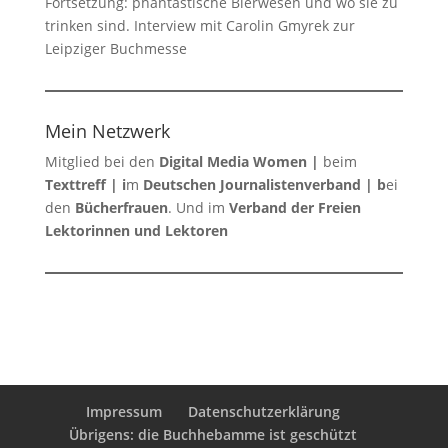
Fortsetzung: phantastische Bierwesen und wo sie zu
trinken sind. Interview mit Carolin Gmyrek zur
Leipziger Buchmesse
Mein Netzwerk
Mitglied bei den
Digital Media Women
|
beim
Texttreff
| i
m
Deutschen Journalistenverband
| b
ei
den
Bücherfrauen
. Und im
Verband der Freien
Lektorinnen und Lektoren
Impressum
Datenschutzerklärung
Übrigens: die Buchhebamme ist geschützt