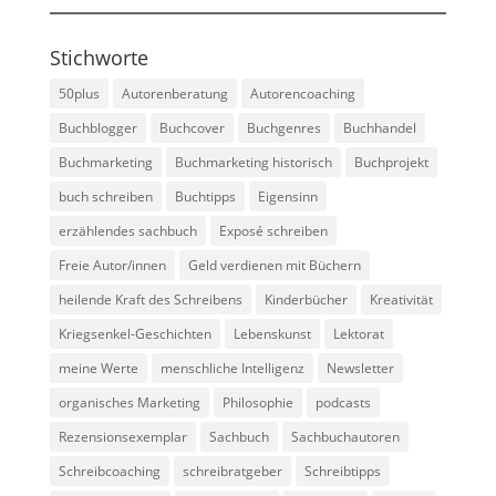
Stichworte
50plus
Autorenberatung
Autorencoaching
Buchblogger
Buchcover
Buchgenres
Buchhandel
Buchmarketing
Buchmarketing historisch
Buchprojekt
buch schreiben
Buchtipps
Eigensinn
erzählendes sachbuch
Exposé schreiben
Freie Autor/innen
Geld verdienen mit Büchern
heilende Kraft des Schreibens
Kinderbücher
Kreativität
Kriegsenkel-Geschichten
Lebenskunst
Lektorat
meine Werte
menschliche Intelligenz
Newsletter
organisches Marketing
Philosophie
podcasts
Rezensionsexemplar
Sachbuch
Sachbuchautoren
Schreibcoaching
schreibratgeber
Schreibtipps