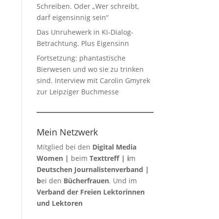
Schreiben. Oder „Wer schreibt,
darf eigensinnig sein“
Das Unruhewerk in KI-Dialog-
Betrachtung. Plus Eigensinn
Fortsetzung: phantastische
Bierwesen und wo sie zu trinken
sind. Interview mit Carolin Gmyrek
zur Leipziger Buchmesse
Mein Netzwerk
Mitglied bei den
Digital Media
Women
|
beim
Texttreff
| i
m
Deutschen Journalistenverband
|
b
ei den
Bücherfrauen
. Und im
Verband der Freien Lektorinnen
und Lektoren