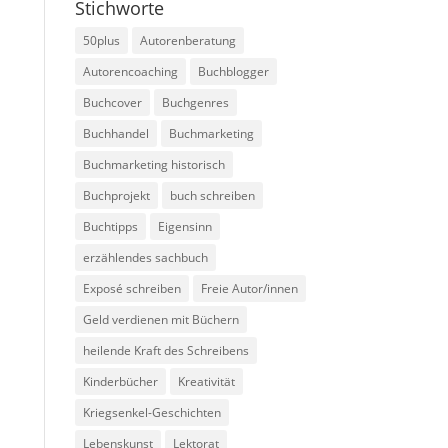
Stichworte
50plus
Autorenberatung
Autorencoaching
Buchblogger
Buchcover
Buchgenres
Buchhandel
Buchmarketing
Buchmarketing historisch
Buchprojekt
buch schreiben
Buchtipps
Eigensinn
erzählendes sachbuch
Exposé schreiben
Freie Autor/innen
Geld verdienen mit Büchern
heilende Kraft des Schreibens
Kinderbücher
Kreativität
Kriegsenkel-Geschichten
Lebenskunst
Lektorat