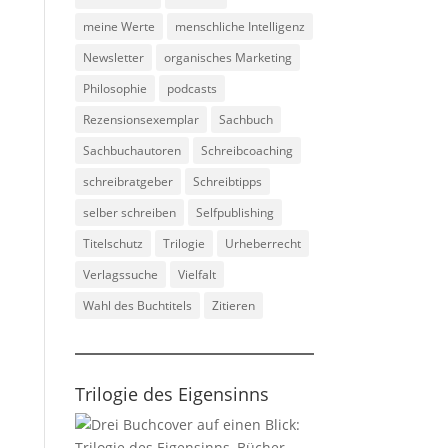
meine Werte
menschliche Intelligenz
Newsletter
organisches Marketing
Philosophie
podcasts
Rezensionsexemplar
Sachbuch
Sachbuchautoren
Schreibcoaching
schreibratgeber
Schreibtipps
selber schreiben
Selfpublishing
Titelschutz
Trilogie
Urheberrecht
Verlagssuche
Vielfalt
Wahl des Buchtitels
Zitieren
Trilogie des Eigensinns