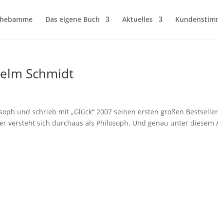
hhebamme
Das eigene Buch
Aktuelles
Kundenstim
helm Schmidt
soph und schrieb mit „Glück“ 2007 seinen ersten großen Bestseller
r er versteht sich durchaus als Philosoph. Und genau unter diesem