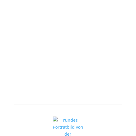
Dann gibt
es einmal im Monat exklusive
Inhalte von mir.
Wir senden keinen Spam! Erfahre mehr in unserer
Datenschutzerklärung
.