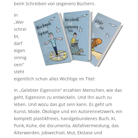
beim Schreiben von (eigenen) Büchern.
In
„Wer
schrei
bt,
darf
eigen
sinnig
sein“
steht
eigentlich schon alles Wichtige im Titel:
In „Gelebter Eigensinn“ erzählen Menschen, wie das
geht, Eigensinn zu entwickeln. Und ihn auch zu
leben. Und wozu das gut sein kann. Es geht um
Kunst, Mode, Ökologie und ein Autorennetzwerk, ein
komplett plastikfreies, handgebundenes Buch, KI,
Punk, Kühe, die documenta, Abfallvermeidung, das
Älterwerden, Jobwechsel, Mut, Ekstase und