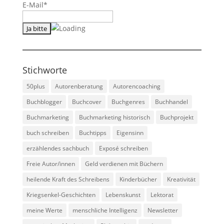
E-Mail*
Stichworte
50plus
Autorenberatung
Autorencoaching
Buchblogger
Buchcover
Buchgenres
Buchhandel
Buchmarketing
Buchmarketing historisch
Buchprojekt
buch schreiben
Buchtipps
Eigensinn
erzählendes sachbuch
Exposé schreiben
Freie Autor/innen
Geld verdienen mit Büchern
heilende Kraft des Schreibens
Kinderbücher
Kreativität
Kriegsenkel-Geschichten
Lebenskunst
Lektorat
meine Werte
menschliche Intelligenz
Newsletter