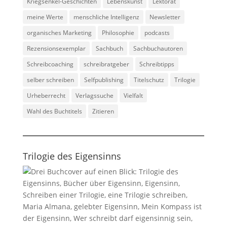
Kriegsenkel-Geschichten
Lebenskunst
Lektorat
meine Werte
menschliche Intelligenz
Newsletter
organisches Marketing
Philosophie
podcasts
Rezensionsexemplar
Sachbuch
Sachbuchautoren
Schreibcoaching
schreibratgeber
Schreibtipps
selber schreiben
Selfpublishing
Titelschutz
Trilogie
Urheberrecht
Verlagssuche
Vielfalt
Wahl des Buchtitels
Zitieren
Trilogie des Eigensinns