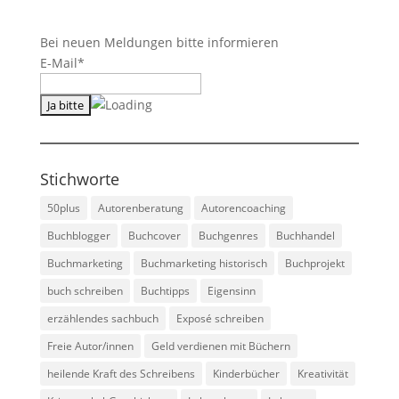
Bei neuen Meldungen bitte informieren
E-Mail*
Stichworte
50plus
Autorenberatung
Autorencoaching
Buchblogger
Buchcover
Buchgenres
Buchhandel
Buchmarketing
Buchmarketing historisch
Buchprojekt
buch schreiben
Buchtipps
Eigensinn
erzählendes sachbuch
Exposé schreiben
Freie Autor/innen
Geld verdienen mit Büchern
heilende Kraft des Schreibens
Kinderbücher
Kreativität