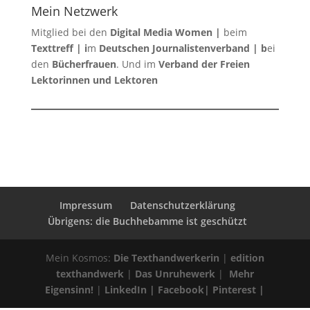
Mein Netzwerk
Mitglied bei den
Digital Media Women
|
beim
Texttreff
| i
m
Deutschen Journalistenverband
| b
ei
den
Bücherfrauen
. Und im
Verband der Freien
Lektorinnen und Lektoren
Impressum
Datenschutzerklärung
Übrigens: die Buchhebamme ist geschützt
Mein Kosmos:
Die Texthandwerkerin
|
edition
texthandwerk
|
Das Unruhewerk
|
Mehr
Eigensinn!
|
LinkedIn
|
Facebook
|
Pinterest
|