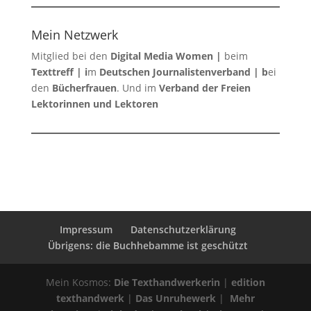
Mein Netzwerk
Mitglied bei den
Digital Media Women
|
beim
Texttreff
| i
m
Deutschen Journalistenverband
| b
ei
den
Bücherfrauen
. Und im
Verband der Freien
Lektorinnen und Lektoren
Impressum
Datenschutzerklärung
Übrigens: die Buchhebamme ist geschützt
Mein Kosmos:
Die Texthandwerkerin
|
edition
texthandwerk
|
Das Unruhewerk
|
Mehr