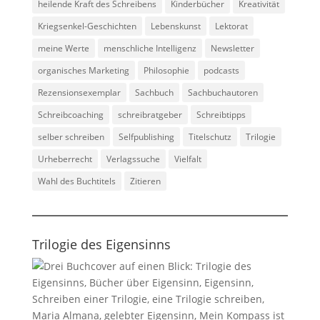
heilende Kraft des Schreibens
Kinderbücher
Kreativität
Kriegsenkel-Geschichten
Lebenskunst
Lektorat
meine Werte
menschliche Intelligenz
Newsletter
organisches Marketing
Philosophie
podcasts
Rezensionsexemplar
Sachbuch
Sachbuchautoren
Schreibcoaching
schreibratgeber
Schreibtipps
selber schreiben
Selfpublishing
Titelschutz
Trilogie
Urheberrecht
Verlagssuche
Vielfalt
Wahl des Buchtitels
Zitieren
Trilogie des Eigensinns